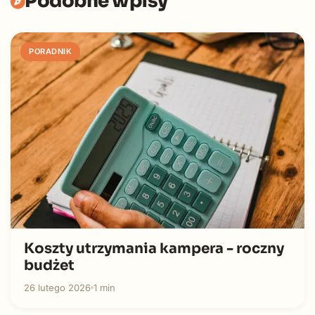
Podobne wpisy
PORADNIK
Koszty utrzymania kampera - roczny
budżet
26 lutego 2026
1 min