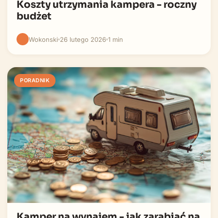
Koszty utrzymania kampera - roczny
budżet
Wokonski
26 lutego 2026
1 min
PORADNIK
Kamper na wynajem - jak zarabiać na