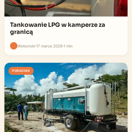
Tankowanie LPG w kamperze za
granicą
Wokonski
17 marca 2026
1 min
PORADNIK