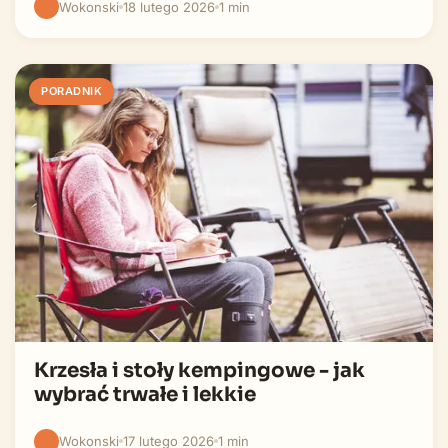
Wokonski
18 lutego 2026
1 min
PORADNIK
Krzesła i stoły kempingowe - jak
wybrać trwałe i lekkie
Wokonski
17 lutego 2026
1 min