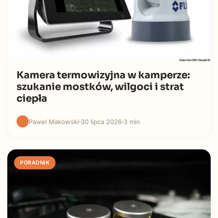
Kamera termowizyjna w kamperze:
szukanie mostków, wilgoci i strat
ciepła
Pawel Makowski
30 lipca 2026
3 min
PORADNIK