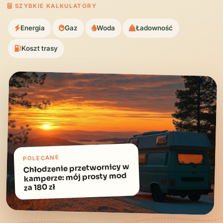
SZYBKIE KALKULATORY
Energia
Gaz
Woda
Ładowność
Koszt trasy
POLECANE
Chłodzenie przetwornicy w
kamperze: mój prosty mod
za 180 zł