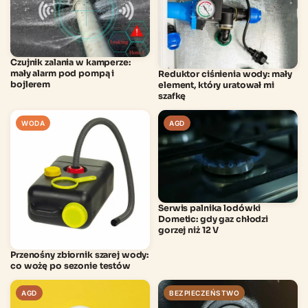
Czujnik zalania w kamperze:
mały alarm pod pompą i
Reduktor ciśnienia wody: mały
bojlerem
element, który uratował mi
szafkę
WODA
AGD
Serwis palnika lodówki
Dometic: gdy gaz chłodzi
gorzej niż 12 V
Przenośny zbiornik szarej wody:
co wożę po sezonie testów
AGD
BEZPIECZEŃSTWO