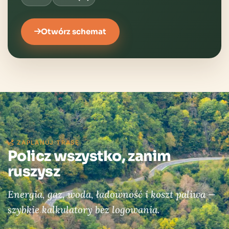
Otwórz schemat
ZAPLANUJ TRASĘ
Policz wszystko, zanim
ruszysz
Energia, gaz, woda, ładowność i koszt paliwa —
szybkie kalkulatory bez logowania.