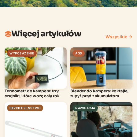
Więcej artykułów
Wszystkie →
WYPOSAŻENIE
AGD
Termometr do kampera: trzy
Blender do kampera: koktajle,
czujniki, które wożę cały rok
zupy i prąd z akumulatora
BEZPIECZEŃSTWO
NAWIGACJA