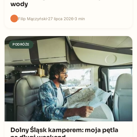
wody
Filip Mączyński
27 lipca 2026
3 min
PODRÓŻE
Dolny Śląsk kamperem: moja pętla