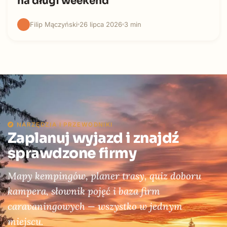
na długi weekend
Filip Mączyński
26 lipca 2026
3 min
NARZĘDZIA I PRZEWODNIKI
Zaplanuj wyjazd i znajdź
sprawdzone firmy
Mapy kempingów, planer trasy, quiz doboru
kampera, słownik pojęć i baza firm
caravaningowych — wszystko w jednym
miejscu.