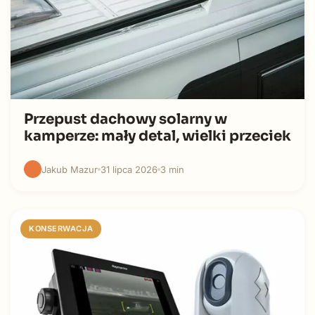
Przepust dachowy solarny w
kamperze: mały detal, wielki przeciek
Jakub Mazur
31 lipca 2026
3 min
KONSERWACJA