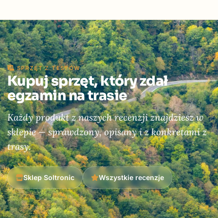
SPRZĘT Z TESTÓW
Kupuj sprzęt, który zdał
egzamin na trasie
Każdy produkt z naszych recenzji znajdziesz w
sklepie — sprawdzony, opisany i z konkretami z
trasy.
Sklep Soltronic
Wszystkie recenzje