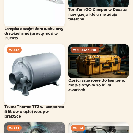
TomTom GO Camper w Ducato:
nawigacja, która nie udaje
telefonu
Lampka z czujnikiem ruchu przy
drzwiach: mój prosty mod w
Ducato
WODA
WYPOSAŻENIE
Części zapasowe do kampera:
moja skrzynka po kilku
awariach
Truma Therme TT2 w kamperze:
5 litrów ciepłej wody w
praktyce
WODA
WODA