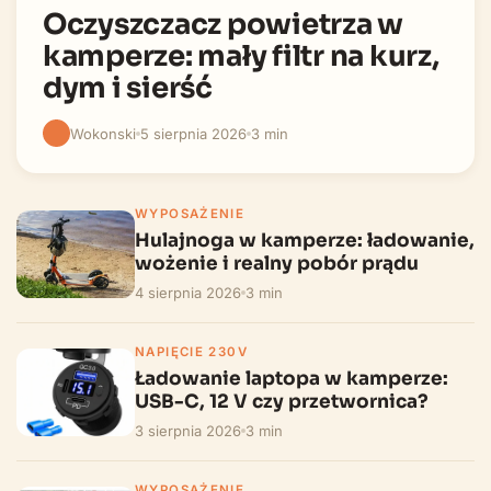
Oczyszczacz powietrza w
kamperze: mały filtr na kurz,
dym i sierść
Wokonski
5 sierpnia 2026
3 min
WYPOSAŻENIE
Hulajnoga w kamperze: ładowanie,
wożenie i realny pobór prądu
4 sierpnia 2026
3 min
NAPIĘCIE 230V
Ładowanie laptopa w kamperze:
USB-C, 12 V czy przetwornica?
3 sierpnia 2026
3 min
WYPOSAŻENIE