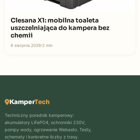
Clesana X1: mobilna toaleta
uszczelniająca do kampera bez
chemii
6 sierpnia 2026
2 min
Kamper
Tech
Techniczny poradnik kamperowy:
akumulatory LiFePO4, ochronniki 230V,
pompy wody, ogrzewanie Webasto. Testy,
schematy i konkretne liczby z trasy.