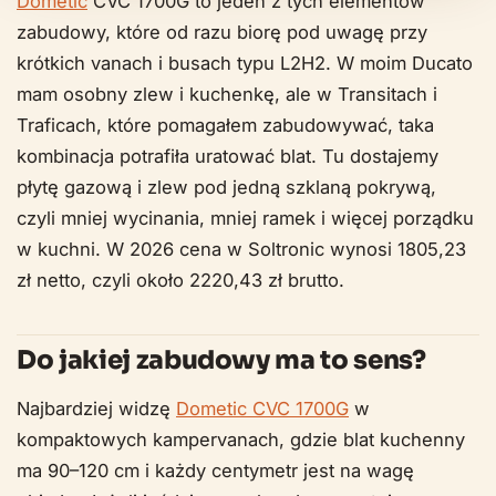
Dometic
CVC 1700G to jeden z tych elementów
zabudowy, które od razu biorę pod uwagę przy
krótkich vanach i busach typu L2H2. W moim Ducato
mam osobny zlew i kuchenkę, ale w Transitach i
Traficach, które pomagałem zabudowywać, taka
kombinacja potrafiła uratować blat. Tu dostajemy
płytę gazową i zlew pod jedną szklaną pokrywą,
czyli mniej wycinania, mniej ramek i więcej porządku
w kuchni. W 2026 cena w Soltronic wynosi 1805,23
zł netto, czyli około 2220,43 zł brutto.
Do jakiej zabudowy ma to sens?
Najbardziej widzę
Dometic CVC 1700G
w
kompaktowych kampervanach, gdzie blat kuchenny
ma 90–120 cm i każdy centymetr jest na wagę