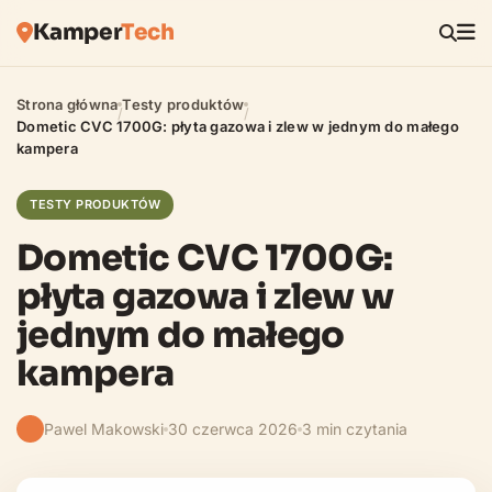
Kamper
Tech
Strona główna
Testy produktów
/
/
Dometic CVC 1700G: płyta gazowa i zlew w jednym do małego
kampera
TESTY PRODUKTÓW
Dometic CVC 1700G:
płyta gazowa i zlew w
jednym do małego
kampera
Pawel Makowski
30 czerwca 2026
3 min czytania