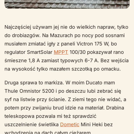
Najczęściej używam jej nie do wielkich napraw, tylko
do drobiazgów. Na Mazurach po nocy pod sosnami
musiałem zmiatać igły z paneli Victron 175 W, bo
regulator SmartSolar
MPPT
100/30 pokazywał rano
śmieszne 1,8 A zamiast typowych 6-7 A. Bez wejścia
na wysokość tylko mazałem szczotką po omacku.
Druga sprawa to markiza. W moim Ducato mam
Thule Omnistor 5200 i po deszczu lubi zebrać się
syf na listwie przy ścianie. Z ziemi tego nie widać, a
potem przy zwijaniu brud idzie na materiał. Drabina
teleskopowa pozwala mi też sprawdzić
uszczelnienie świetlika
Dometic
Mini Heki bez
wchodzenia na dach całym ciężarem.