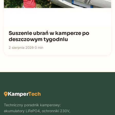
Suszenie ubrań w kamperze po
deszczowym tygodniu
2 sierpnia 2026
3 min
Kamper
Tech
Techniczny poradnik kamperowy:
akumulatory LiFePO4, ochronniki 230V,