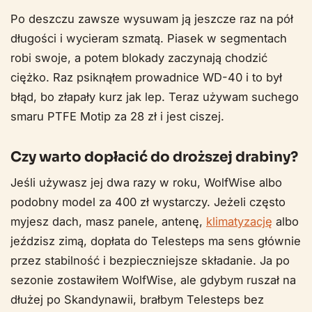
Po deszczu zawsze wysuwam ją jeszcze raz na pół
długości i wycieram szmatą. Piasek w segmentach
robi swoje, a potem blokady zaczynają chodzić
ciężko. Raz psiknąłem prowadnice WD-40 i to był
błąd, bo złapały kurz jak lep. Teraz używam suchego
smaru PTFE Motip za 28 zł i jest ciszej.
Czy warto dopłacić do droższej drabiny?
Jeśli używasz jej dwa razy w roku, WolfWise albo
podobny model za 400 zł wystarczy. Jeżeli często
myjesz dach, masz panele, antenę,
klimatyzację
albo
jeździsz zimą, dopłata do Telesteps ma sens głównie
przez stabilność i bezpieczniejsze składanie. Ja po
sezonie zostawiłem WolfWise, ale gdybym ruszał na
dłużej po Skandynawii, brałbym Telesteps bez