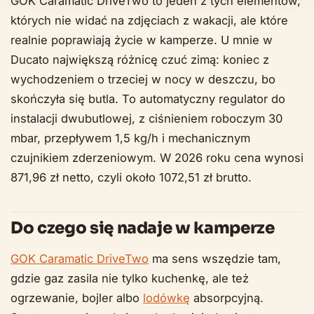
GOK Caramatic DriveTwo to jeden z tych elementów,
których nie widać na zdjęciach z wakacji, ale które
realnie poprawiają życie w kamperze. U mnie w
Ducato największą różnicę czuć zimą: koniec z
wychodzeniem o trzeciej w nocy w deszczu, bo
skończyła się butla. To automatyczny regulator do
instalacji dwubutlowej, z ciśnieniem roboczym 30
mbar, przepływem 1,5 kg/h i mechanicznym
czujnikiem zderzeniowym. W 2026 roku cena wynosi
871,96 zł netto, czyli około 1072,51 zł brutto.
Do czego się nadaje w kamperze
GOK Caramatic DriveTwo
ma sens wszędzie tam,
gdzie gaz zasila nie tylko kuchenkę, ale też
ogrzewanie, bojler albo
lodówkę
absorpcyjną.