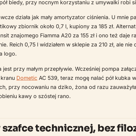
pół biedy, przy nocnym korzystaniu z umywalki robi się
cze działa jak mały amortyzator ciśnienia. U mnie pa
tikowy zbiornik około 0,7 l, kupiony za 185 zł. Alterna
sit znajomego Fiamma A20 za 155 zł i ono też daje r
 Reich 0,75 l widziałem w sklepie za 210 zł, ale nie 
a logo.
a jest przy małym przepływie. Wcześniej pompa załącz
 kranu
Dometic
AC 539, teraz mogę nalać pół kubka 
ch, przy nocowaniu na dziko, żona od razu zauważyła
obieniu kawy o szóstej rano.
szafce technicznej, bez filoz