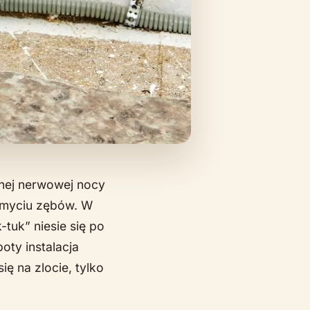
nej nerwowej nocy
y myciu zębów. W
tuk” niesie się po
oty instalacja
ę na zlocie, tylko