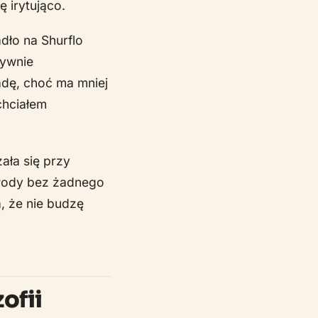
 irytująco.
dło na Shurflo
tywnie
adę, choć ma mniej
chciałem
ała się przy
wody bez żadnego
, że nie budzę
ofii