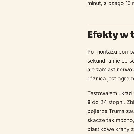
minut, z czego 15
Efekty w 
Po montażu pompa z
sekund, a nie co se
ale zamiast nerwow
różnica jest ogrom
Testowałem układ w
8 do 24 stopni. Zbi
bojlerze Truma zau
skacze tak mocno, 
plastikowe krany z