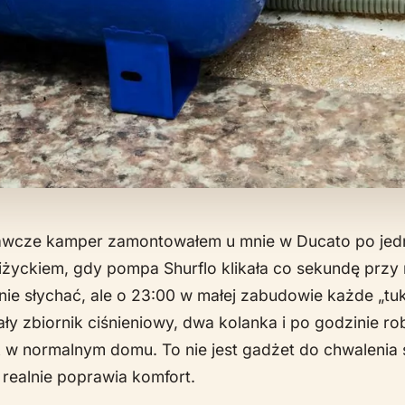
wcze kamper zamontowałem u mnie w Ducato po jed
iżyckiem, gdy pompa Shurflo klikała co sekundę prz
nie słychać, ale o 23:00 w małej zabudowie każde „tuk-
ały zbiornik ciśnieniowy, dwa kolanka i po godzinie rob
k w normalnym domu. To nie jest gadżet do chwalenia si
y realnie poprawia komfort.