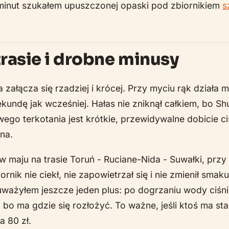
 minut szukałem upuszczonej opaski pod zbiornikiem
s
trasie i drobne minusy
ałącza się rzadziej i krócej. Przy myciu rąk działa m
kundę jak wcześniej. Hałas nie zniknął całkiem, bo Shu
ego terkotania jest krótkie, przewidywalne dobicie c
na.
 maju na trasie Toruń - Ruciane-Nida - Suwałki, prz
ornik nie ciekł, nie zapowietrzał się i nie zmienił sma
ważyłem jeszcze jeden plus: po dogrzaniu wody ciśnie
bo ma gdzie się rozłożyć. To ważne, jeśli ktoś ma sta
a 80 zł.