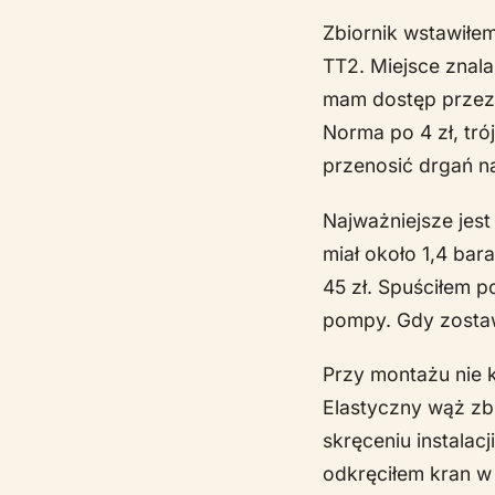
Zbiornik wstawiłe
TT2. Miejsce znala
mam dostęp przez
Norma po 4 zł, tró
przenosić drgań n
Najważniejsze jest
miał około 1,4 ba
45 zł. Spuściłem p
pompy. Gdy zostawi
Przy montażu nie 
Elastyczny wąż zbr
skręceniu instalac
odkręciłem kran w 