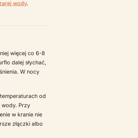
zarej wody
.
niej więcej co 6-8
rflo dalej słychać,
iśnienia. W nocy
y temperaturach od
ku wody. Przy
nie w kranie nie
rsze złączki albo