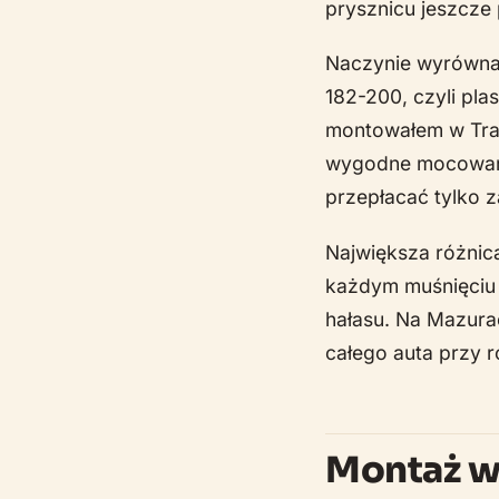
prysznicu jeszcze 
Naczynie wyrównaw
182-200, czyli plas
montowałem w Tran
wygodne mocowanie.
przepłacać tylko z
Największa różnic
każdym muśnięciu
hałasu. Na Mazura
całego auta przy r
Montaż w 