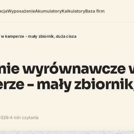
cja
Wyposażenie
Akumulatory
Kalkulatory
Baza firm
 kamperze - mały zbiornik, duża cisza
nie wyrównawcze 
ze - mały zbiornik
2026
4 min czytania