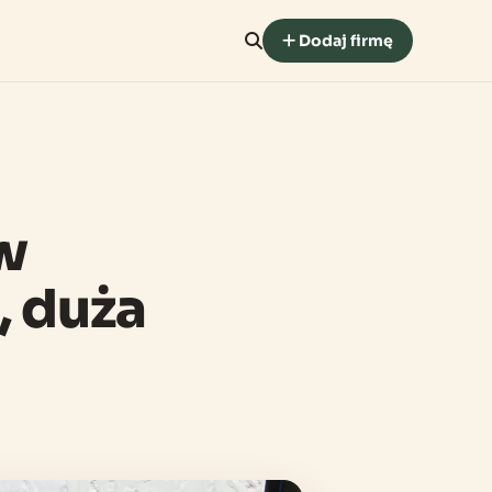
Dodaj firmę
w
, duża