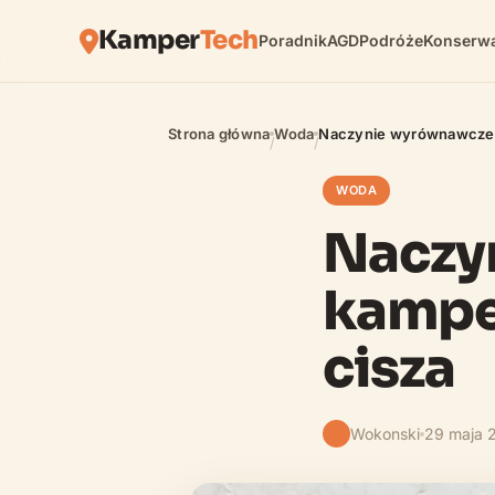
Kamper
Tech
Poradnik
AGD
Podróże
Konserwa
Strona główna
Woda
Naczynie wyrównawcze w
/
/
WODA
Naczy
kamper
cisza
Wokonski
29 maja 