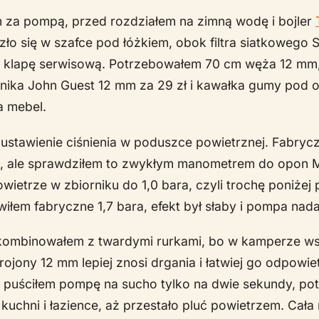
m za pompą, przed rozdziałem na zimną wodę i bojler
zło się w szafce pod łóżkiem, obok filtra siatkowego Sh
 klapę serwisową. Potrzebowałem 70 cm węża 12 mm
jnika John Guest 12 mm za 29 zł i kawałka gumy pod 
a mebel.
 ustawienie ciśnienia w poduszce powietrznej. Fabrycz
ra, ale sprawdziłem to zwykłym manometrem do opon Mi
owietrze w zbiorniku do 1,0 bara, czyli trochę poniżej
łem fabryczne 1,7 bara, efekt był słaby i pompa nada
kombinowałem z twardymi rurkami, bo w kamperze ws
ojony 12 mm lepiej znosi drgania i łatwiej go odpowie
ji puściłem pompę na sucho tylko na dwie sekundy, po
kuchni i łazience, aż przestało pluć powietrzem. Cała 