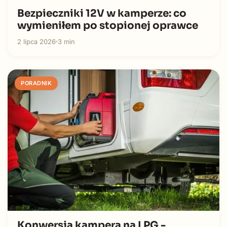
Bezpieczniki 12V w kamperze: co
wymieniłem po stopionej oprawce
2 lipca 2026
3 min
PORADNIK
Konwersja kampera na LPG -