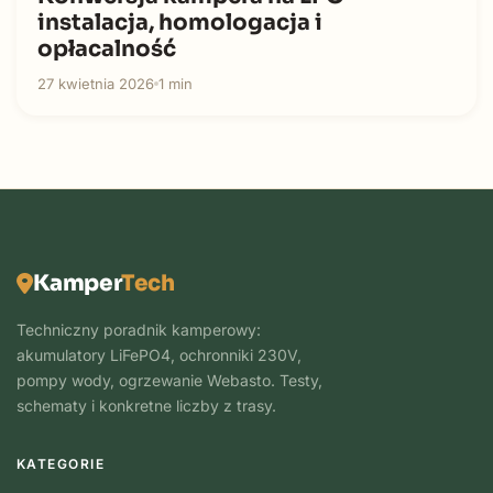
instalacja, homologacja i
opłacalność
27 kwietnia 2026
1 min
Kamper
Tech
Techniczny poradnik kamperowy:
akumulatory LiFePO4, ochronniki 230V,
pompy wody, ogrzewanie Webasto. Testy,
schematy i konkretne liczby z trasy.
KATEGORIE