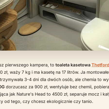
jesz pierwszego kampera, to
toaleta kasetowa
Thetfor
0 zł, waży 7 kg i ma kasetę na 17 litrów. Ja montowa
trzymywała 3-4 dni dla dwóch osób, ale chemia to wy
OG
dorzucasz za 900 zł, wentyluje bez chemii, pobier
jąca jak Nature's Head to 4500 zł, separuje mocz i ka
y od tego, czy chcesz ekologicznie czy tanio.