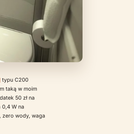
d
typu C200
łem taką w moim
datek 50 zł na
a 0,4 W na
ł, zero wody, waga