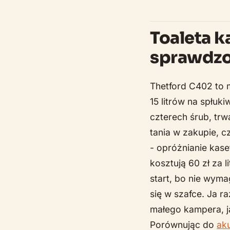
Toaleta 
sprawdz
Thetford C402 to m
15 litrów na spłu
czterech śrub, trw
tania w zakupie, c
- opróżnianie kase
kosztują 60 zł za 
start, bo nie wymag
się w szafce. Ja r
małego kampera, ja
Porównując do
ak