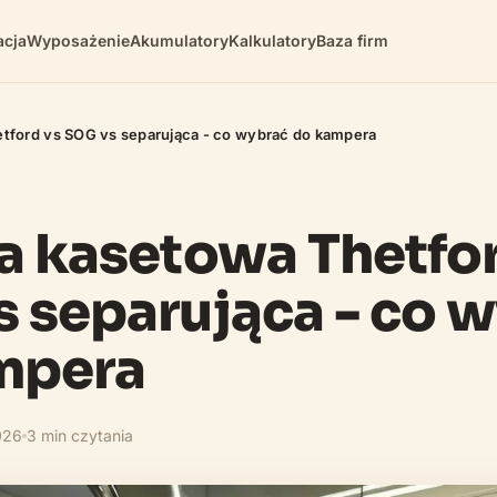
cja
Wyposażenie
Akumulatory
Kalkulatory
Baza firm
etford vs SOG vs separująca - co wybrać do kampera
a kasetowa Thetfo
 separująca - co 
mpera
026
3 min czytania