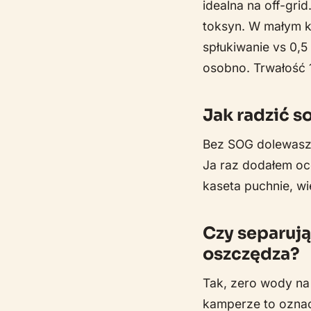
idealna na off-gri
toksyn. W małym k
spłukiwanie vs 0,5
osobno. Trwałość 1
Jak radzić 
Bez SOG dolewasz wi
Ja raz dodałem oc
kaseta puchnie, wi
Czy separują
oszczędza?
Tak, zero wody na 
kamperze to oznac