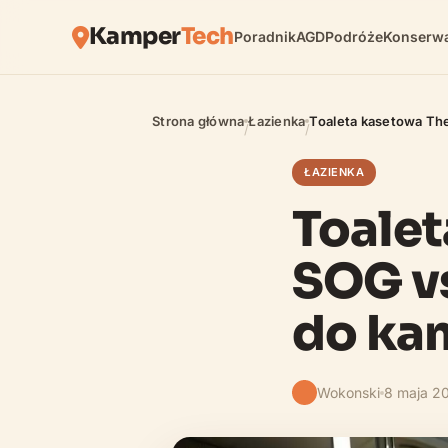
Kamper
Tech
Poradnik
AGD
Podróże
Konserwa
Strona główna
Łazienka
Toaleta kasetowa Th
/
/
ŁAZIENKA
Toalet
SOG vs
do ka
Wokonski
8 maja 2