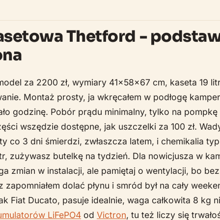
kasetowa Thetford - podsta
ona
odel za 2200 zł, wymiary 41x58x67 cm, kaseta 19 litr
kiwanie. Montaż prosty, ja wkręcałem w podłogę kamp
ało godzinę. Pobór prądu minimalny, tylko na pompkę
zęści wszędzie dostępne, jak uszczelki za 100 zł. Wa
ty co 3 dni śmierdzi, zwłaszcza latem, i chemikalia t
litr, zużywasz butelkę na tydzień. Dla nowicjusza w k
a zmian w instalacji, ale pamiętaj o wentylacji, bo bez
az zapomniałem dolać płynu i smród był na cały weeke
k Fiat Ducato, pasuje idealnie, waga całkowita 8 kg n
umulatorów LiFePO4
od
Victron
, tu też liczy się trwał