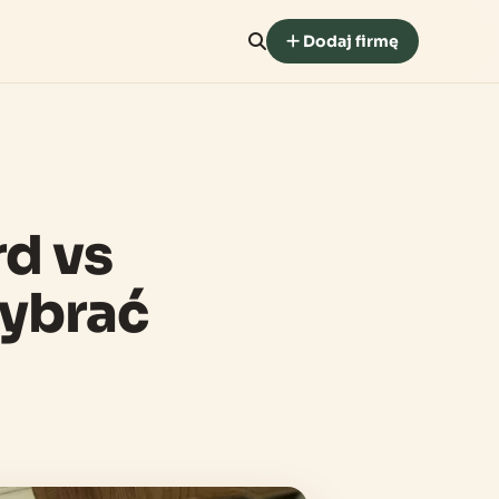
Dodaj firmę
rd vs
wybrać