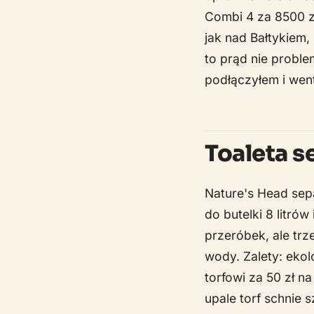
Combi 4 za 8500 zł
jak nad Bałtykiem,
to prąd nie proble
podłączyłem i went
Toaleta s
Nature's Head sep
do butelki 8 litró
przeróbek, ale trz
wody. Zalety: eko
torfowi za 50 zł n
upale torf schnie 