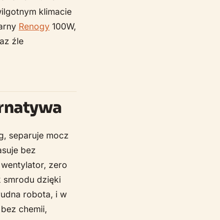
ilgotnym klimacie
larny
Renogy
100W,
az źle
ernatywa
g, separuje mocz
asuje bez
wentylator, zero
k smrodu dzięki
rudna robota, i w
 bez chemii,