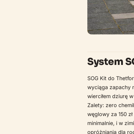
System S
SOG Kit do Thetfo
wyciąga zapachy n
wierciłem dziurę 
Zalety: zero chemi
węglowy za 150 zł
minimalnie, i w zi
opróżniania dla r