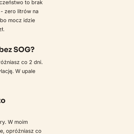
ieczeństwo to brak
 zero litrów na
 bo mocz idzie
ł.
 bez SOG?
różniasz co 2 dni.
lację. W upale
to
ary. W moim
e, opróżniasz co