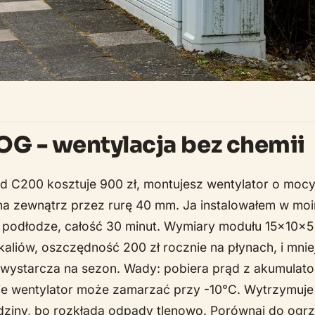
OG - wentylacja bez chemii
rd C200 kosztuje 900 zł, montujesz wentylator o mocy
a zewnątrz przez rurę 40 mm. Ja instalowałem w moi
w podłodze, całość 30 minut. Wymiary modułu 15x10x5
kaliów, oszczędność 200 zł rocznie na płynach, i mniej
 wystarcza na sezon. Wady: pobiera prąd z akumulato
mie wentylator może zamarzać przy -10°C. Wytrzymuje
odziny, bo rozkłada odpady tlenowo. Porównaj do ogr