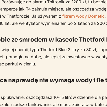
d. Porównując do alarmu Thitronik za 1200 zł, tu bezp
amperze jak T4 zajmuje miejsce, ale oszczędza wodę -
 l w Thetfordzie. Ja używałem z
filtrem wody Dometic
,
0 lat, ale wentylator wymieniałem po 2 latach za 200 z
sobie ze smrodem w kasecie Thetford
ęcej chemii, typu Thetford Blue 2 litry za 80 zł, i op
et, pomogło na dobę, ale lepiej zainwestować w wenty
ęc parkuj w cieniu.
ca naprawdę nie wymaga wody i ile 
spłukiwanie, oszczędzasz 10-15 litrów dziennie dla p
zało rzadsze tankowanie, ale mocz zbierasz w butelc