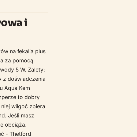
wowa i
ów na fekalia plus
era za pomocą
 wody 5 W. Zalety:
dy z doświadczenia
ypu Aqua Kem
amperze to dobry
 niej wilgoć zbiera
nd. Jeśli masz
ie obciąża.
ość - Thetford