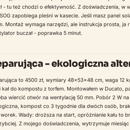
 - tu też chodzi o efektywność. Z doświadczenia, w w
 SOG zapobiega pleśni w kasecie. Jeśli masz panel so
m. Montaż wymaga narzędzi, ale instrukcja prosta, ja r
ylator buczał - poprawka 5 minut.
eparująca - ekologiczna alt
arująca to 4500 zł, wymiary 48x53x48 cm, waga 12 k
w i kał do kompostu z torfem. Montowałem w Ducato, p
eba wiercić otwór na wentylację 50 mm. Pobór 2 W na 
logiczna, kompost co 3 tygodnie dla dwóch osób, bra
a worek. Wady: droższa na start, opróżnianie kału to b
szybciej. Z mojego doświadczenia, wytrzymuje miesiąc