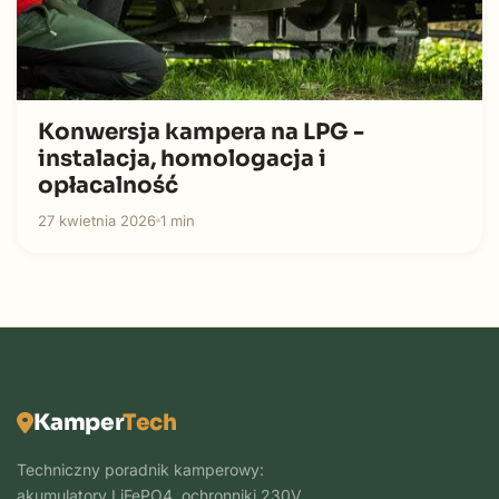
Konwersja kampera na LPG -
instalacja, homologacja i
opłacalność
27 kwietnia 2026
1 min
Kamper
Tech
Techniczny poradnik kamperowy:
akumulatory LiFePO4, ochronniki 230V,