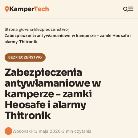
Kamper
Tech
Strona główna
Bezpieczeństwo
/
/
Zabezpieczenia antywłamaniowe w kamperze - zamki Heosafe i
alarmy Thitronik
BEZPIECZEŃSTWO
Zabezpieczenia
antywłamaniowe w
kamperze - zamki
Heosafe i alarmy
Thitronik
Wokonski
13 maja 2026
3 min czytania