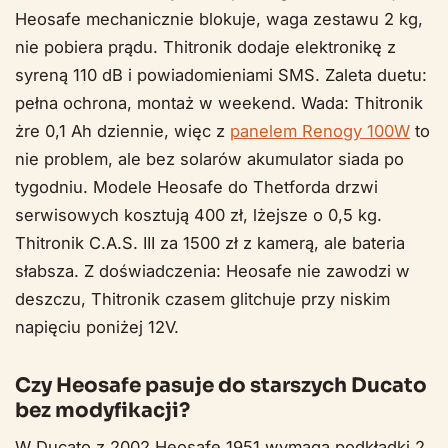
Heosafe mechanicznie blokuje, waga zestawu 2 kg,
nie pobiera prądu. Thitronik dodaje elektronikę z
syreną 110 dB i powiadomieniami SMS. Zaleta duetu:
pełna ochrona, montaż w weekend. Wada: Thitronik
żre 0,1 Ah dziennie, więc z
panelem Renogy 100W
to
nie problem, ale bez solarów akumulator siada po
tygodniu. Modele Heosafe do Thetforda drzwi
serwisowych kosztują 400 zł, lżejsze o 0,5 kg.
Thitronik C.A.S. III za 1500 zł z kamerą, ale bateria
słabsza. Z doświadczenia: Heosafe nie zawodzi w
deszczu, Thitronik czasem glitchuje przy niskim
napięciu poniżej 12V.
Czy Heosafe pasuje do starszych Ducato
bez modyfikacji?
W Ducato z 2002 Heosafe 1951 wymaga podkładki 2