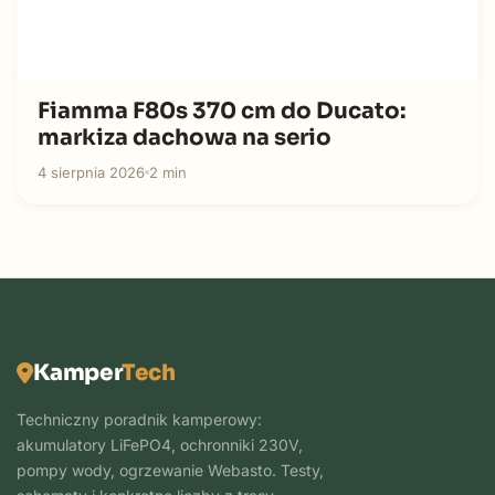
Fiamma F80s 370 cm do Ducato:
markiza dachowa na serio
4 sierpnia 2026
2 min
Kamper
Tech
Techniczny poradnik kamperowy:
akumulatory LiFePO4, ochronniki 230V,
pompy wody, ogrzewanie Webasto. Testy,