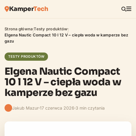
Kamper
Tech
Strona główna
Testy produktów
/
/
Elgena Nautic Compact 10 l 12 V – ciepła woda w kamperze bez
gazu
TESTY PRODUKTÓW
Elgena Nautic Compact
10 l 12 V – ciepła woda w
kamperze bez gazu
Jakub Mazur
17 czerwca 2026
3 min czytania