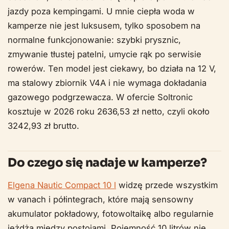
jazdy poza kempingami. U mnie ciepła woda w
kamperze nie jest luksusem, tylko sposobem na
normalne funkcjonowanie: szybki prysznic,
zmywanie tłustej patelni, umycie rąk po serwisie
rowerów. Ten model jest ciekawy, bo działa na 12 V,
ma stalowy zbiornik V4A i nie wymaga dokładania
gazowego podgrzewacza. W ofercie Soltronic
kosztuje w 2026 roku 2636,53 zł netto, czyli około
3242,93 zł brutto.
Do czego się nadaje w kamperze?
Elgena Nautic Compact 10 l
widzę przede wszystkim
w vanach i półintegrach, które mają sensowny
akumulator pokładowy, fotowoltaikę albo regularnie
jeżdżą między postojami. Pojemność 10 litrów nie