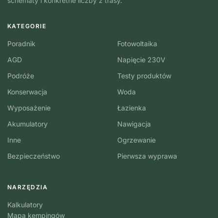
schematy i konkretne liczby z trasy.
KATEGORIE
Poradnik
Fotowoltaika
AGD
Napięcie 230V
Podróże
Testy produktów
Konserwacja
Woda
Wyposażenie
Łazienka
Akumulatory
Nawigacja
Inne
Ogrzewanie
Bezpieczeństwo
Pierwsza wyprawa
NARZĘDZIA
Kalkulatory
Mapa kempingów