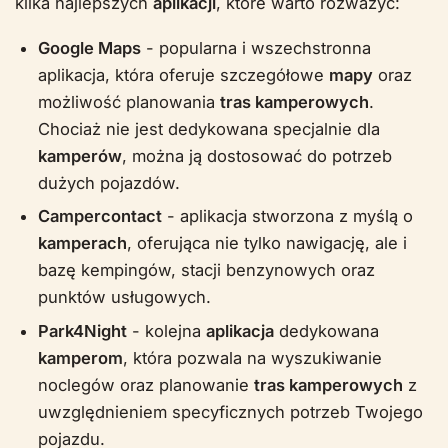
kilka najlepszych
aplikacji
, które warto rozważyć:
Google Maps
- popularna i wszechstronna
aplikacja, która oferuje szczegółowe
mapy
oraz
możliwość planowania
tras kamperowych
.
Chociaż nie jest dedykowana specjalnie dla
kamperów
, można ją dostosować do potrzeb
dużych pojazdów.
Campercontact
- aplikacja stworzona z myślą o
kamperach
, oferująca nie tylko nawigację, ale i
bazę kempingów, stacji benzynowych oraz
punktów usługowych.
Park4Night
- kolejna
aplikacja
dedykowana
kamperom
, która pozwala na wyszukiwanie
noclegów oraz planowanie
tras kamperowych
z
uwzględnieniem specyficznych potrzeb Twojego
pojazdu.