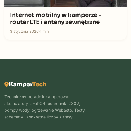
Internet mobilny w kamperze -
router LTE i anteny zewnętrzne
3 stycznia 2026
1 min
Kamper
Tech
Techniczny poradnik kamperowy:
akumulatory LiFePO4, ochronniki 230V,
pompy wody, ogrzewanie Webasto. Testy,
schematy i konkretne liczby z trasy.