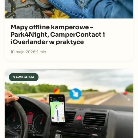
Mapy offline kamperowe -
Park4Night, CamperContact i
iOverlander w praktyce
10 maja 2026
1 min
NAWIGACJA