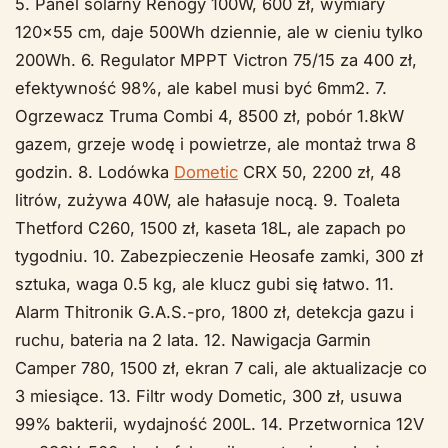
5. Panel solarny Renogy 100W, 600 zł, wymiary
120x55 cm, daje 500Wh dziennie, ale w cieniu tylko
200Wh. 6. Regulator MPPT Victron 75/15 za 400 zł,
efektywność 98%, ale kabel musi być 6mm2. 7.
Ogrzewacz Truma Combi 4, 8500 zł, pobór 1.8kW
gazem, grzeje wodę i powietrze, ale montaż trwa 8
godzin. 8. Lodówka
Dometic
CRX 50, 2200 zł, 48
litrów, zużywa 40W, ale hałasuje nocą. 9. Toaleta
Thetford C260, 1500 zł, kaseta 18L, ale zapach po
tygodniu. 10. Zabezpieczenie Heosafe zamki, 300 zł
sztuka, waga 0.5 kg, ale klucz gubi się łatwo. 11.
Alarm Thitronik G.A.S.-pro, 1800 zł, detekcja gazu i
ruchu, bateria na 2 lata. 12. Nawigacja Garmin
Camper 780, 1500 zł, ekran 7 cali, ale aktualizacje co
3 miesiące. 13. Filtr wody Dometic, 300 zł, usuwa
99% bakterii, wydajność 200L. 14. Przetwornica 12V