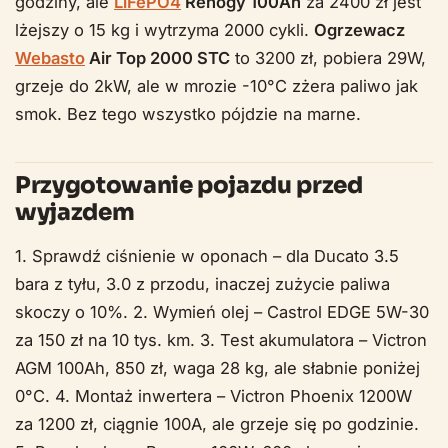
godziny, ale
LiFePO4
Renogy 100Ah
za 2400 zł jest
lżejszy o 15 kg i wytrzyma 2000 cykli.
Ogrzewacz
Webasto
Air Top 2000 STC
to 3200 zł, pobiera 29W,
grzeje do 2kW, ale w mrozie -10°C zżera paliwo jak
smok. Bez tego wszystko pójdzie na marne.
Przygotowanie pojazdu przed
wyjazdem
1. Sprawdź ciśnienie w oponach – dla Ducato 3.5
bara z tyłu, 3.0 z przodu, inaczej zużycie paliwa
skoczy o 10%. 2. Wymień olej – Castrol EDGE 5W-30
za 150 zł na 10 tys. km. 3. Test akumulatora – Victron
AGM 100Ah, 850 zł, waga 28 kg, ale słabnie poniżej
0°C. 4. Montaż inwertera – Victron Phoenix 1200W
za 1200 zł, ciągnie 100A, ale grzeje się po godzinie.