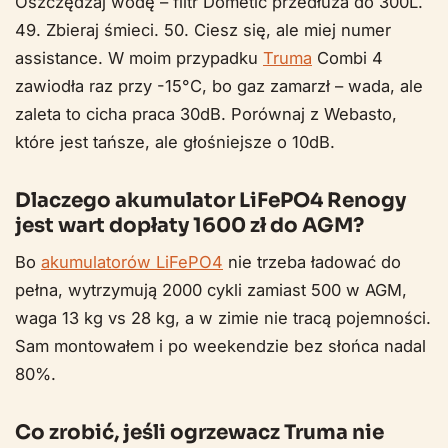
Oszczędzaj wodę – filtr Dometic przedłuża do 300L.
49. Zbieraj śmieci. 50. Ciesz się, ale miej numer
assistance. W moim przypadku
Truma
Combi 4
zawiodła raz przy -15°C, bo gaz zamarzł – wada, ale
zaleta to cicha praca 30dB. Porównaj z Webasto,
które jest tańsze, ale głośniejsze o 10dB.
Dlaczego akumulator LiFePO4 Renogy
jest wart dopłaty 1600 zł do AGM?
Bo
akumulatorów LiFePO4
nie trzeba ładować do
pełna, wytrzymują 2000 cykli zamiast 500 w AGM,
waga 13 kg vs 28 kg, a w zimie nie tracą pojemności.
Sam montowałem i po weekendzie bez słońca nadal
80%.
Co zrobić, jeśli ogrzewacz Truma nie