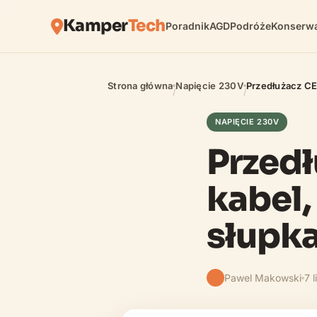
Kamper
Tech
Poradnik
AGD
Podróże
Konserwa
Strona główna
Napięcie 230V
Przedłużacz CEE
/
/
NAPIĘCIE 230V
Przedł
kabel,
słupk
Pawel Makowski
7 