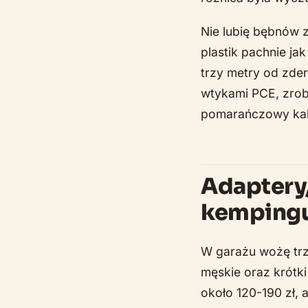
Nie lubię bębnów z
plastik pachnie ja
trzy metry od zde
wtykami PCE, zrobi
pomarańczowy kabe
Adaptery,
kemping
W garażu wożę trz
męskie oraz krótk
około 120-190 zł,