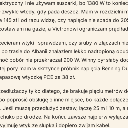
ektryczny i nie używam suszarki, bo 1380 W to konie
e zwykle wtedy, gdy pada deszcz. Mam w rozdzielni m
145 zł i od razu widzę, czy napięcie nie spada do 20
ostawiam na gazie, a Victronowi ograniczam prąd łado
zecieram wtyki i sprawdzam, czy śruby w złączach nie
 po trasie do Albanii znalazłem lekko nadtopioną ob
hoć pobór nie przekraczał 900 W. Winny był słaby do
ej pory mam w skrzynce próbnik napięcia Benning Du
zapasową wtyczkę PCE za 38 zł.
rzedłużaczy tylko dlatego, że brakuje pięciu metrów d
bo poprosić obsługę o inne miejsce, bo każde połącze
. Jeśli muszę przedłużyć zestaw, łączę 25 m i 10 m, a
chuko po drodze. Na końcu zawsze najpierw wyłącza
yjmuję wtyk ze słupka i dopiero zwijam kabel.