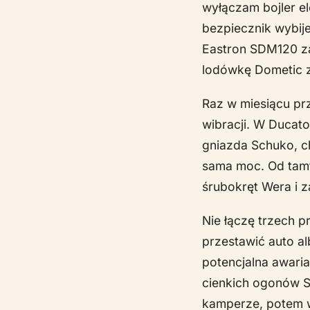
wyłączam bojler el
bezpiecznik wybij
Eastron SDM120 za 
lodówkę Dometic z
Raz w miesiącu pr
wibracji. W Ducato
gniazda Schuko, c
sama moc. Od tamt
śrubokręt Wera i 
Nie łączę trzech p
przestawić auto al
potencjalna awaria
cienkich ogonów S
kamperze, potem w