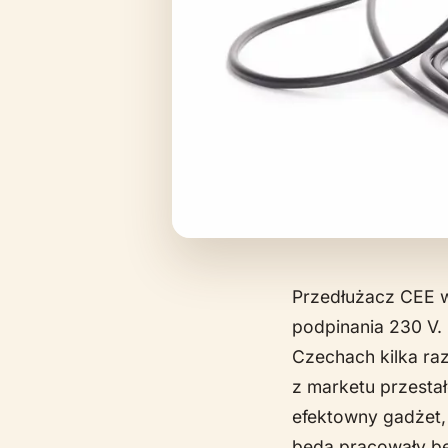
Przedłużacz CEE w
podpinania 230 V. 
Czechach kilka raz
z marketu przesta
efektowny gadżet, 
będą pracowały b