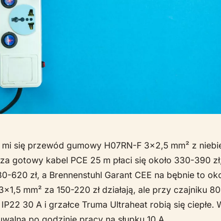
ił mi się przewód gumowy H07RN-F 3x2,5 mm² z niebi
za gotowy kabel PCE 25 m płaci się około 330-390 z
0-620 zł, a Brennenstuhl Garant CEE na bębnie to oko
x1,5 mm² za 150-220 zł działają, ale przy czajniku 8
IP22 30 A i grzałce Truma Ultraheat robią się ciepłe.
walna po godzinie pracy na słupku 10 A.