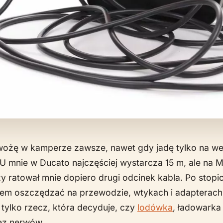
ożę w kamperze zawsze, nawet gdy jadę tylko na w
U mnie w Ducato najczęściej wystarcza 15 m, ale na 
y ratował mnie dopiero drugi odcinek kabla. Po stop
łem oszczędzać na przewodzie, wtykach i adapterach. 
tylko rzecz, która decyduje, czy
lodówka
, ładowarka 
ez nerwów.