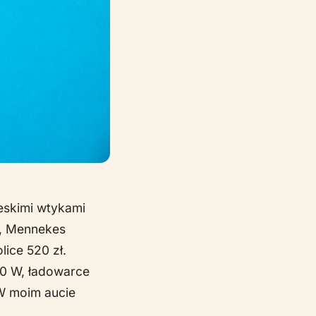
eskimi wtykami
ł, Mennekes
lice 520 zł.
00 W, ładowarce
 W moim aucie