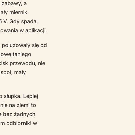
c zabawy, a
ały miernik
5 V. Gdy spada,
wania w aplikacji.
 poluzowały się od
udowę taniego
cisk przewodu, nie
spol, mały
o słupka. Lepiej
nie na ziemi to
le bez żadnych
m odbiorniki w