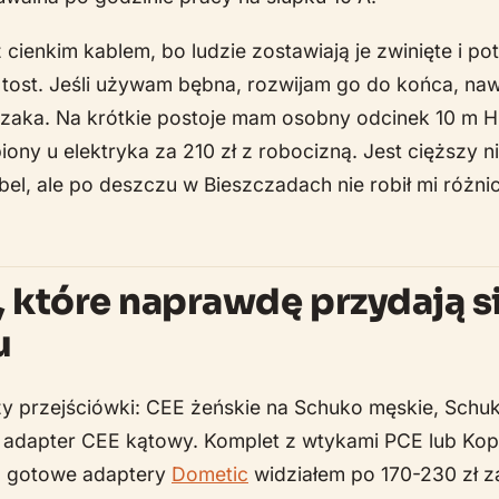
 cienkim kablem, bo ludzie zostawiają je zwinięte i po
k tost. Jeśli używam bębna, rozwijam go do końca, naw
rzaka. Na krótkie postoje mam osobny odcinek 10 m 
ony u elektryka za 210 zł z robocizną. Jest cięższy 
l, ale po deszczu w Bieszczadach nie robił mi różn
 które naprawdę przydają s
u
y przejściówki: CEE żeńskie na Schuko męskie, Schu
i adapter CEE kątowy. Komplet z wtykami PCE lub Ko
 a gotowe adaptery
Dometic
widziałem po 170-230 zł z