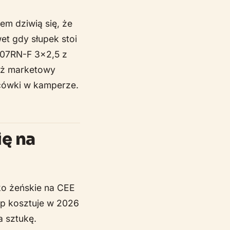
tem dziwią się, że
et gdy słupek stoi
H07RN-F 3x2,5 z
niż marketowy
icówki w kamperze.
ię na
ko żeńskie na CEE
pp kosztuje w 2026
a sztukę.