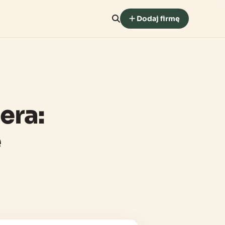
Dodaj firmę
era:
e