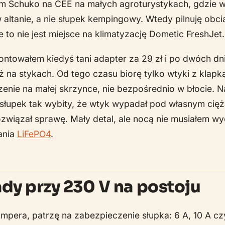
m Schuko na CEE na małych agroturystykach, gdzie wł
altanie, a nie słupek kempingowy. Wtedy pilnuję obci
e to nie jest miejsce na klimatyzację Dometic FreshJet.
montowałem kiedyś tani adapter za 29 zł i po dwóch d
już na stykach. Od tego czasu biorę tylko wtyki z klapk
zenie na małej skrzynce, nie bezpośrednio w błocie.
słupek tak wybity, że wtyk wypadał pod własnym cię
ozwiązał sprawę. Mały detal, ale nocą nie musiałem w
ania
LiFePO4
.
dy przy 230 V na postoju
pera, patrzę na zabezpieczenie słupka: 6 A, 10 A czy