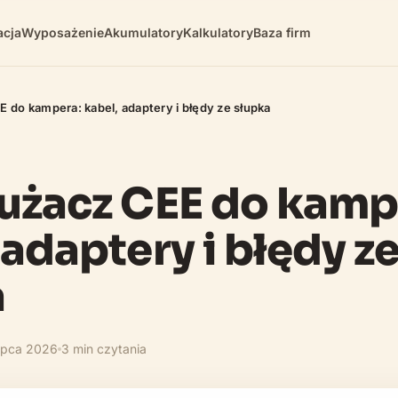
cja
Wyposażenie
Akumulatory
Kalkulatory
Baza firm
 do kampera: kabel, adaptery i błędy ze słupka
użacz CEE do kamp
 adaptery i błędy z
a
lipca 2026
3 min czytania